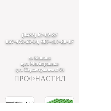
(0432) 67-02-87
067-975-65-14, 067-417-88-17
м. Вінниця
вул. Магістрацька
(ул. Першотравнева) 84
ПРОФНАСТИЛ