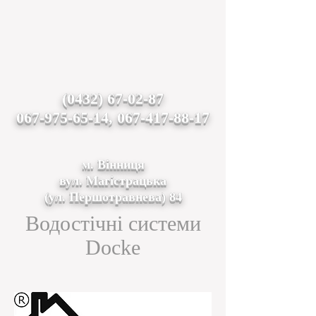
(0432) 67-02-87
067-975-65-14, 067-417-88-17
м. Вінниця
вул. Магістрацька
(ул. Першотравнева) 84
Водостічні системи
Docke