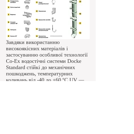
Завдяки використанню
високоякісних матеріалів і
застосуванню особливої технології
Со-Ех водостічні системи Docke
Standard стійкі до механічних
пошкоджень, температурних
коливань від -40 до +60 ºС UV ―
випромінювання і агресивного
зовнішнього середовища.
Німецька якість водостічної
системи Docke Standard
підтверджується офіційною
гарантією від виробника — 25
років.